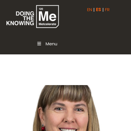
EN
|
ES
|
FR
Menu